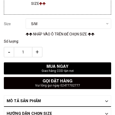
SIZE
Size
NHẤP VÀO Ô TRÊN ĐỂ CHỌN SIZE
Số lượng:
-
+
MUA NGAY
Giao hàng COD tận nơi
GỌI ĐẶT HÀNG
Vui lòng gọi ngay 02477702777
MÔ TẢ SẢN PHẨM
HƯỚNG DẪN CHỌN SIZE