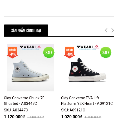
bảo quản
thời tiết xấu để chúng không bị ướt dẫn
đến bong tróc.
Cất giữ sản phẩm ở nơi thoáng mát để giữ
gìn chất lượng của sản phẩm ở mức tốt
nhất.
SẢN PHẨM CÙNG LOẠI
Lau chùi sản phẩm thường xuyên để tránh
bụi.
Chế độ bảo
Không bảo hành đối với phụ kiện
Giá sốc
Giá sốc
Sale
Sale
hành
- 44%
- 40%
Quy cách
Nón Converse
đóng gói
Túi Converse
MÔ TẢ SẢN PHẨM
Giày Converse Chuck 70
Giày Converse EVA Lift
Ghosted - A03447C
Platform Y2K Heart - A09121C
SKU:
A03447C
SKU:
A09121C
1.120.000₫
1.020.000₫
2.000.000₫
1.700.000₫