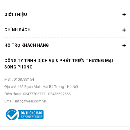
GIỚI THIỆU
CHÍNH SÁCH
HỖ TRỢ KHÁCH HÀNG
CÔNG TY TNHH DỊCH VỤ & PHÁT TRIỂN THƯƠNG MẠI
SONG PHONG
MST: 0108733154
Địa chỉ: 462 Bạch Mai - Hai Bà Trưng - Hà Nội
Điện thoại:
02477702777
-
02436627666
Email:
info@wear.com.vn