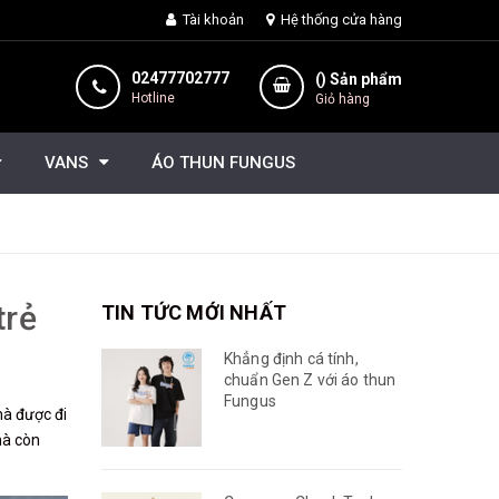
Tài khoản
Hệ thống cửa hàng
02477702777
(
) Sản phẩm
Hotline
Giỏ hàng
VANS
ÁO THUN FUNGUS
trẻ
TIN TỨC MỚI NHẤT
Khẳng định cá tính,
chuẩn Gen Z với áo thun
Fungus
mà được đi
mà còn