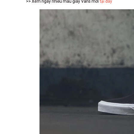
>> Xem ngay nhiều mãu giày Vans mới
tại đây