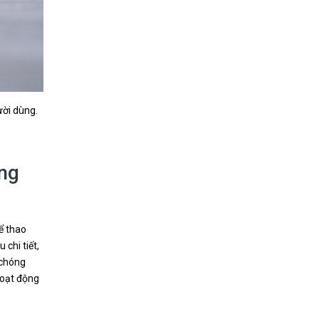
ười dùng.
ong
hể thao
chi tiết,
 chóng
hoạt động