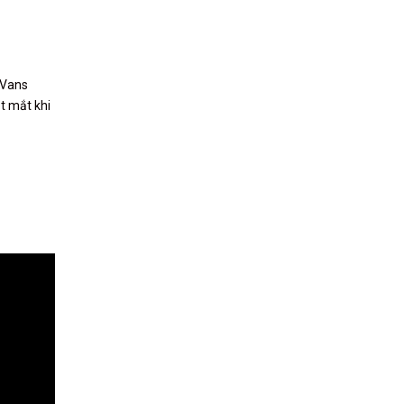
 Vans
t mắt khi