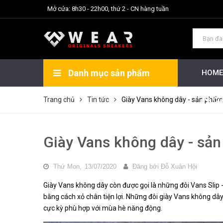
Mở cửa: 8h30 - 22h00, thứ 2 - CN hàng tuần
Danh mục sản phẩm
HOME
Thu gọn
Xem thêm
ALL PRODUCT
Trang chủ
Tin tức
Giày Vans không dây - sản phẩm 
PK C
Giày Vans không dây - sản
Thứ Mon,
13/07/2020
Đăng bởi
Đỗ Xuân Hội
Giày Vans không dây còn được gọi là những đôi Vans Slip 
bằng cách xỏ chân tiện lợi. Những đôi giày Vans không d
cực kỳ phù hợp với mùa hè năng động.