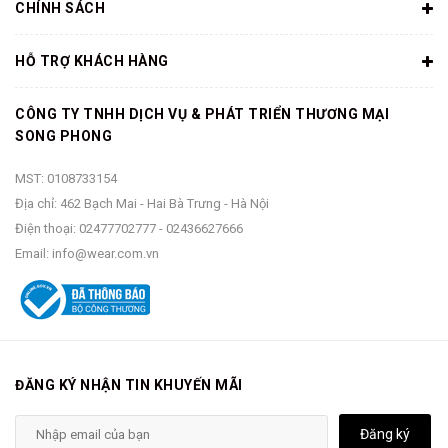
CHÍNH SÁCH
HỖ TRỢ KHÁCH HÀNG
CÔNG TY TNHH DỊCH VỤ & PHÁT TRIỂN THƯƠNG MẠI
SONG PHONG
MST: 0108733154
Địa chỉ: 462 Bạch Mai - Hai Bà Trưng - Hà Nội
Điện thoại:
02477702777
-
02436627666
Email:
info@wear.com.vn
ĐĂNG KÝ NHẬN TIN KHUYẾN MÃI
Đăng ký