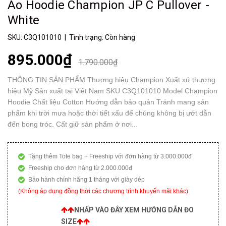
Áo Hoodie Champion JP C Pullover -
White
SKU:
C3Q101010
| Tình trạng:
Còn hàng
895.000₫
1.790.000₫
THÔNG TIN SẢN PHẨM Thương hiệu Champion Xuất xứ thương
hiệu Mỹ Sản xuất tại Việt Nam SKU C3Q101010 Model Champion
Hoodie Chất liệu Cotton Hướng dẫn bảo quản Tránh mang sản
phẩm khi trời mưa hoặc thời tiết xấu để chúng không bị ướt dẫn
đến bong tróc. Cất giữ sản phẩm ở nơi...
Tặng thêm Tote bag + Freeship với đơn hàng từ 3.000.000đ
Freeship cho đơn hàng từ 2.000.000đ
Bảo hành chính hãng 1 tháng với giày dép
(Không áp dụng đồng thời các chương trình khuyến mãi khác)
NHẤP VÀO ĐÂY XEM HƯỚNG DẪN ĐO
SIZE