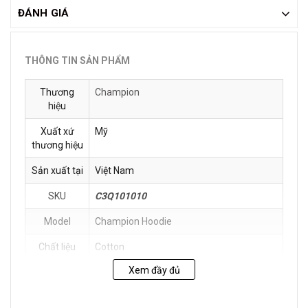
ĐÁNH GIÁ
THÔNG TIN SẢN PHẨM
Thương
Champion
hiệu
Xuất xứ
Mỹ
thương hiệu
Sản xuất tại
Việt Nam
SKU
C3Q101010
Model
Champion Hoodie
Chất liệu
Cotton
Xem đầy đủ
Hướng dẫn
Tránh mang sản phẩm khi trời mưa hoặc
bảo quản
thời tiết xấu để chúng không bị ướt dẫn