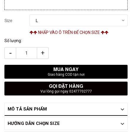
Size
NHẤP VÀO Ô TRÊN ĐỂ CHỌN SIZE
Số lượng:
-
+
MUA NGAY
Giao hàng COD tận nơi
GỌI ĐẶT HÀNG
Vui lòng gọi ngay 02477702777
MÔ TẢ SẢN PHẨM
HƯỚNG DẪN CHỌN SIZE