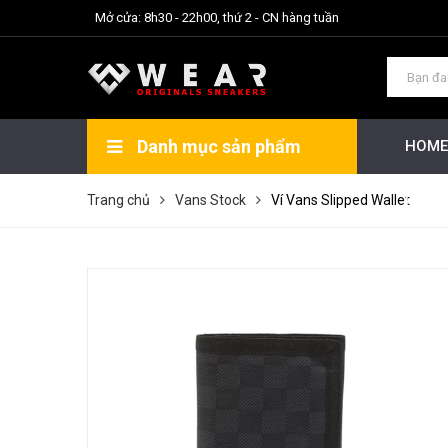
Mở cửa: 8h30 - 22h00, thứ 2 - CN hàng tuần
Danh mục sản phẩm
HOME
Thu gọn
Xem thêm
ALL PRODUCT
Trang chủ
Vans Stock
Ví Vans Slipped Wallet
PK C