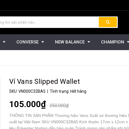
CONVERSE
NEW BALANCE
CHAMPION
ONVERSE
PK VANS
TIN TỨC
Ví Vans Slipped Wallet
SKU:
VN000C32BA5
| Tình trạng:
Hết hàng
105.000₫
350.000₫
THÔNG TIN SẢN PHẨM Thương hiệu Vans Xuất xứ thương hiệu 
xuất tại Việt Nam SKU VN000C32BA5 Kích thước 17cm x 12cm x
liệu Polyester Hướng dẫn bảo quản Tránh mang sản phẩm khi tr