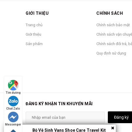
GIỚI THIỆU
CHÍNH SÁCH
Trang chủ
Chính sách bảo mật
Giới thiệu
Chính sách vận chuy
Sản phẩm
Chính sách đổi trả, 
Quy định sử dụng
Tìm đường
ĐĂNG KÝ NHẬN TIN KHUYẾN MÃI
Chat Zalo
Ví Vans Slipped Wallet
là chiếc ví được làm với chất 
Đăng ký
mài mòn, rách nát.
Messenger
Bộ Vệ Sinh Vans Shoe Care Travel Kit