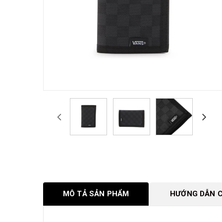
MÔ TẢ SẢN PHẨM
HƯỚNG DẪN C