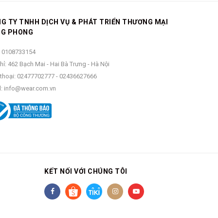
G TY TNHH DỊCH VỤ & PHÁT TRIỂN THƯƠNG MẠI
NG PHONG
 0108733154
hỉ: 462 Bạch Mai - Hai Bà Trưng - Hà Nội
thoại:
02477702777
-
02436627666
:
info@wear.com.vn
KẾT NỐI VỚI CHÚNG TÔI
ống