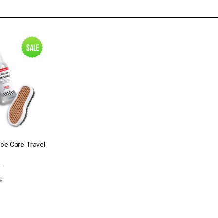
Sale
oe Care Travel
T
₫