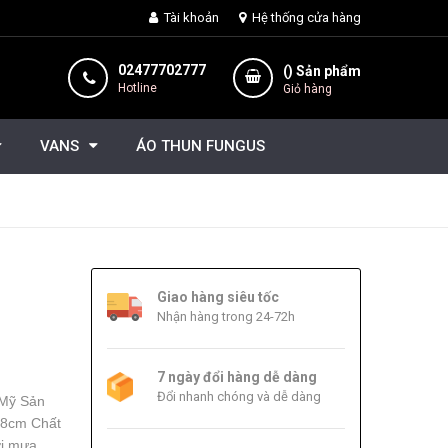
Tài khoản
Hệ thống cửa hàng
02477702777
(
) Sản phẩm
Hotline
Giỏ hàng
VANS
ÁO THUN FUNGUS
Giao hàng siêu tốc
Nhận hàng trong 24-72h
7 ngày đổi hàng dễ dàng
Đổi nhanh chóng và dễ dàng
Mỹ Sản
 8cm Chất
ời mưa