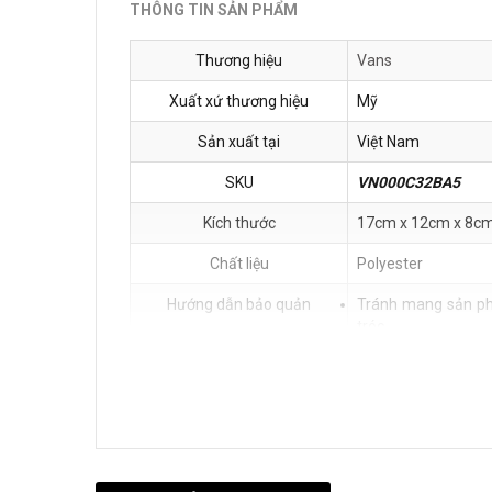
THÔNG TIN SẢN PHẨM
Thương hiệu
Vans
Xuất xứ thương hiệu
Mỹ
Sản xuất tại
Việt Nam
SKU
VN000C32BA5
Kích thước
17cm x 12cm x 8c
Chất liệu
Polyester
Hướng dẫn bảo quản
Tránh mang sản phẩ
tróc.
Cất giữ sản phẩm ở
Lau chùi sản phẩm 
Chế độ bảo hành
Không bảo hành đối
Quy cách đóng gói
Ví Vans