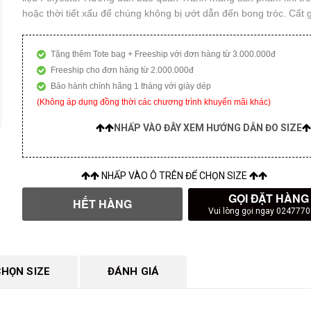
hoặc thời tiết xấu để chúng không bị ướt dẫn đến bong tróc. Cất g
Tặng thêm Tote bag + Freeship với đơn hàng từ 3.000.000đ
Freeship cho đơn hàng từ 2.000.000đ
Bảo hành chính hãng 1 tháng với giày dép
(Không áp dụng đồng thời các chương trình khuyến mãi khác)
NHẤP VÀO ĐÂY XEM HƯỚNG DẪN ĐO SIZE
NHẤP VÀO Ô TRÊN ĐỂ CHỌN SIZE
GỌI ĐẶT HÀNG
HẾT HÀNG
Vui lòng gọi ngay 024777
VUI LÒNG GỌI NGAY 02477702777
HỌN SIZE
ĐÁNH GIÁ