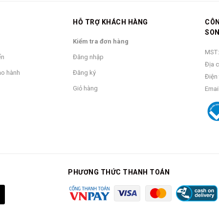
HỖ TRỢ KHÁCH HÀNG
CÔN
SO
Kiểm tra đơn hàng
MST:
ển
Đăng nhập
Địa c
bảo hành
Đăng ký
Điện 
Giỏ hàng
Email
SKU:
VN000C32BA5
PHƯƠNG THỨC THANH TOÁN
liệu 100% nylon gấp 3 lần pha trộn đem lại độ bền lâu dài và khả năng ch