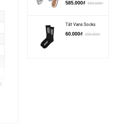
585.000₫
650.000₫
Tất Vans Socks
60.000₫
200.000₫
g