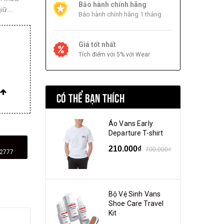
Bảo hành chính hãng
iữ...
Bảo hành chính hãng 1 tháng
Giá tốt nhất
Tích điểm với 5% với Wear
CÓ THỂ BẠN THÍCH
Áo Vans Early
Departure T-shirt
210.000₫
700.000₫
02777
Bộ Vệ Sinh Vans
Shoe Care Travel
Kit