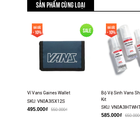
Túi đựng Vans
SẢN PHẨM CÙNG LOẠI
MÔ TẢ SẢN PHẨM
Giá sốc
Giá sốc
Sale
Ví Vans Slipped Wallet
- 10%
- 10%
>> Tìm hiểu thêm nhiều mẫu
ví vans
hơn tại Wear
Ví Vans Gaines Wallet
Bộ Vệ Sinh Vans Sh
Kit
SKU:
VN0A3I5X12S
SKU:
VN0A3IHTWH
495.000₫
550.000₫
585.000₫
650.000