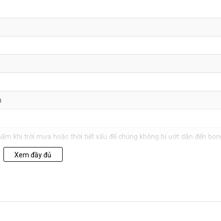
m
m khi trời mưa hoặc thời tiết xấu để chúng không bị ướt dẫn đến bon
Xem đầy đủ
 nơi thoáng mát để giữ gìn chất lượng của sản phẩm ở mức tốt nhất.
thường xuyên để tránh bụi.
 với phụ kiện