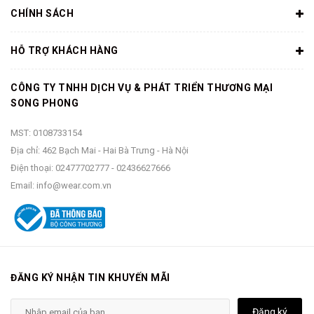
CHÍNH SÁCH
HỖ TRỢ KHÁCH HÀNG
CÔNG TY TNHH DỊCH VỤ & PHÁT TRIỂN THƯƠNG MẠI
SONG PHONG
MST: 0108733154
Địa chỉ: 462 Bạch Mai - Hai Bà Trưng - Hà Nội
Điện thoại:
02477702777
-
02436627666
Email:
info@wear.com.vn
ĐĂNG KÝ NHẬN TIN KHUYẾN MÃI
Đăng ký