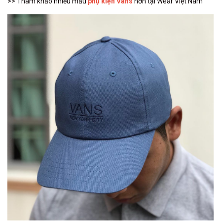
>> Tham khảo nhiều mẫu
phụ kiện Vans
hơn tại Wear Việt Nam