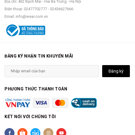
Địa chỉ: 462 Bạch Mai - Hai Bà Trưng - Hà Nội
Điện thoại:
02477702777
-
02436627666
Email:
info@wear.com.vn
ĐĂNG KÝ NHẬN TIN KHUYẾN MÃI
Đăng ký
PHƯƠNG THỨC THANH TOÁN
KẾT NỐI VỚI CHÚNG TÔI