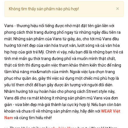
Cl
×
Không tìm thấy sản phẩm nào phù hợp!
Vans - thương hiệu nổi tiếng được nhớ mặt đặt tên gắn liền với
phong cách thời trang đường phố ngay từ những ngày đầu tiên ra
mắt. Những sản phẩm của Vans từ giày, áo, cho tới mũ Vans đều
hướng tới nét đẹp của văn hóa trượt ván, lướt sóng và cả văn hóa
hip hop của giới trẻ Mỹ. Chính vì vậy, nếu bạn đã là những bạn trẻ cá
tính mê mẩn gu thời trang đường phố và muốn mình thật chất,
thật cá tính thì đừng quên việc tham khảo thêm kiến thức để nâng
tầm khả năng mix&match của mình. Ngoài việc lựa chọn trang
phục như quần áo, giày thì việc sử dụng một chiếc mũ phù hợp là
yếu tố then chốt để bạn gây được ấn tượng với người đối diện.
Nhằm hướng tới sự hoàn hảo cho phong cách Street style này,
Vans đã cho ra mắt không ít những sản phẩm mũ Vans vừa đơn
giản - vừa bền đẹp mà giá thành lại cực kỳ hợp lý. Nếu bạn còn băn
khoăn và chưa rõ về những sản phẩm này, hãy đến với
WEAR Việt
Nam
và cùng tìm hiểu nhé!