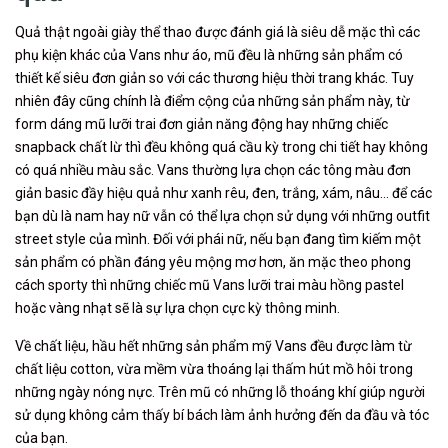
Quả thật ngoài giày thể thao được đánh giá là siêu dễ mặc thì các
phụ kiện khác của Vans như áo, mũ đều là những sản phẩm có
thiết kế siêu đơn giản so với các thương hiệu thời trang khác. Tuy
nhiên đây cũng chính là điểm cộng của những sản phẩm này, từ
form dáng mũ lưỡi trai đơn giản năng động hay những chiếc
snapback chất lừ thì đều không quá cầu kỳ trong chi tiết hay không
có quá nhiều màu sắc. Vans thường lựa chọn các tông màu đơn
giản basic đầy hiệu quả như xanh rêu, đen, trắng, xám, nâu… để các
bạn dù là nam hay nữ vẫn có thể lựa chọn sử dụng với những outfit
street style của mình. Đối với phái nữ, nếu bạn đang tìm kiếm một
sản phẩm có phần đáng yêu mộng mơ hơn, ăn mặc theo phong
cách sporty thì những chiếc mũ Vans lưỡi trai màu hồng pastel
hoặc vàng nhạt sẽ là sự lựa chọn cực kỳ thông minh.
Về chất liệu, hầu hết những sản phẩm mỹ Vans đều được làm từ
chất liệu cotton, vừa mềm vừa thoáng lại thấm hút mồ hôi trong
những ngày nóng nực. Trên mũ có những lỗ thoáng khí giúp người
sử dụng không cảm thấy bí bách làm ảnh hưởng đến da đầu và tóc
của bạn.