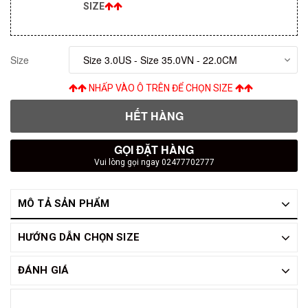
SIZE
Size
NHẤP VÀO Ô TRÊN ĐỂ CHỌN SIZE
HẾT HÀNG
GỌI ĐẶT HÀNG
Vui lòng gọi ngay 02477702777
MÔ TẢ SẢN PHẨM
HƯỚNG DẪN CHỌN SIZE
ĐÁNH GIÁ