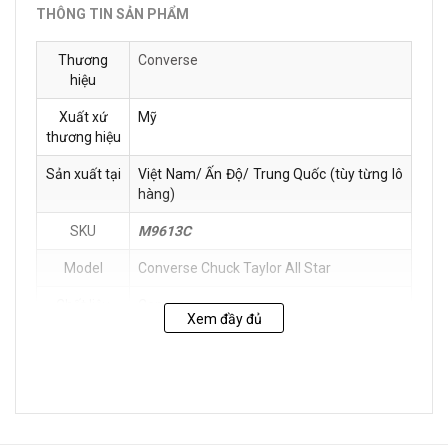
THÔNG TIN SẢN PHẨM
Thương
Converse
hiệu
Xuất xứ
Mỹ
thương hiệu
Sản xuất tại
Việt Nam/ Ấn Độ/ Trung Quốc (tùy từng lô
hàng)
SKU
M9613C
Model
Converse Chuck Taylor All Star
Chất liệu
Canvas
Xem đầy đủ
Hướng dẫn
Tránh mang sản phẩm khi trời mưa hoặc
bảo quản
thời tiết xấu để chúng không bị ướt dẫn
đến bong tróc.
Cất giữ sản phẩm ở nơi thoáng mát để giữ
gìn chất lượng của sản phẩm ở mức tốt