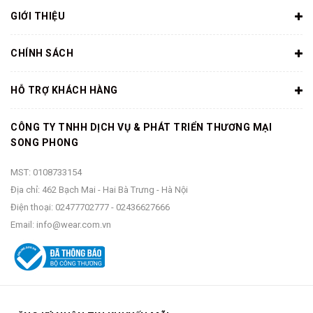
nhất.
GIỚI THIỆU
Lau chùi sản phẩm thường xuyên để tránh
bụi.
CHÍNH SÁCH
Chế độ bảo
Bảo hành chính hãng 1 tháng theo hóa
hành
đơn kiêm bảo hành
HỖ TRỢ KHÁCH HÀNG
Quy cách
Giày
đóng gói
CÔNG TY TNHH DỊCH VỤ & PHÁT TRIỂN THƯƠNG MẠI
Hộp giày
SONG PHONG
Túi đựng Converse
MST: 0108733154
MÔ TẢ SẢN PHẨM
Địa chỉ: 462 Bạch Mai - Hai Bà Trưng - Hà Nội
Điện thoại:
02477702777
-
02436627666
Email:
info@wear.com.vn