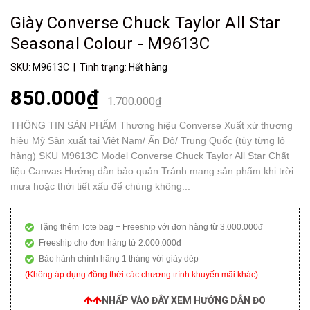
Giày Converse Chuck Taylor All Star
Seasonal Colour - M9613C
SKU:
M9613C
| Tình trạng:
Hết hàng
850.000₫
1.700.000₫
THÔNG TIN SẢN PHẨM Thương hiệu Converse Xuất xứ thương
hiệu Mỹ Sản xuất tại Việt Nam/ Ấn Độ/ Trung Quốc (tùy từng lô
hàng) SKU M9613C Model Converse Chuck Taylor All Star Chất
liệu Canvas Hướng dẫn bảo quản Tránh mang sản phẩm khi trời
mưa hoặc thời tiết xấu để chúng không...
Tặng thêm Tote bag + Freeship với đơn hàng từ 3.000.000đ
Freeship cho đơn hàng từ 2.000.000đ
Bảo hành chính hãng 1 tháng với giày dép
(Không áp dụng đồng thời các chương trình khuyến mãi khác)
NHẤP VÀO ĐÂY XEM HƯỚNG DẪN ĐO