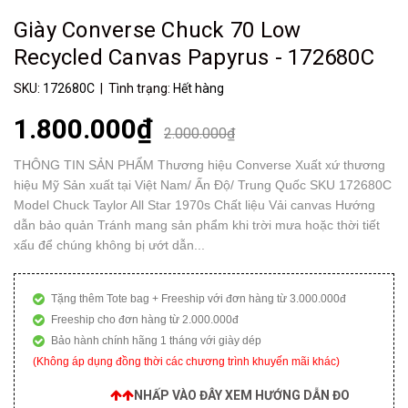
Giày Converse Chuck 70 Low
Recycled Canvas Papyrus - 172680C
SKU:
172680C
| Tình trạng:
Hết hàng
1.800.000₫
2.000.000₫
THÔNG TIN SẢN PHẨM Thương hiệu Converse Xuất xứ thương
hiệu Mỹ Sản xuất tại Việt Nam/ Ấn Độ/ Trung Quốc SKU 172680C
Model Chuck Taylor All Star 1970s Chất liệu Vải canvas Hướng
dẫn bảo quản Tránh mang sản phẩm khi trời mưa hoặc thời tiết
xấu để chúng không bị ướt dẫn...
Tặng thêm Tote bag + Freeship với đơn hàng từ 3.000.000đ
Freeship cho đơn hàng từ 2.000.000đ
Bảo hành chính hãng 1 tháng với giày dép
(Không áp dụng đồng thời các chương trình khuyến mãi khác)
NHẤP VÀO ĐÂY XEM HƯỚNG DẪN ĐO