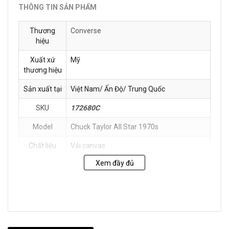
THÔNG TIN SẢN PHẨM
Thương
Converse
hiệu
Xuất xứ
Mỹ
thương hiệu
Sản xuất tại
Việt Nam/ Ấn Độ/ Trung Quốc
SKU
172680C
Model
Chuck Taylor All Star 1970s
Chất liệu
Vải canvas
Xem đầy đủ
Hướng dẫn
Tránh mang sản phẩm khi trời mưa hoặc
bảo quản
thời tiết xấu để chúng không bị ướt dẫn
đến bong tróc.
Cất giữ sản phẩm ở nơi thoáng mát để giữ
gìn chất lượng của sản phẩm ở mức tốt
nhất.