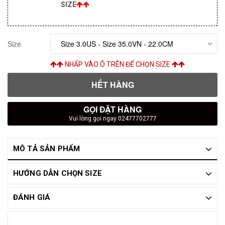
SIZE
Size
NHẤP VÀO Ô TRÊN ĐỂ CHỌN SIZE
HẾT HÀNG
GỌI ĐẶT HÀNG
Vui lòng gọi ngay 02477702777
MÔ TẢ SẢN PHẨM
HƯỚNG DẪN CHỌN SIZE
ĐÁNH GIÁ