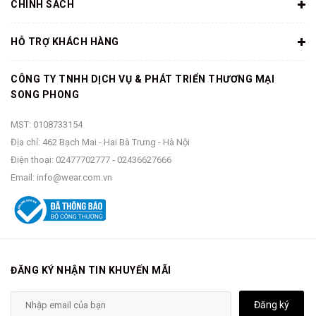
CHÍNH SÁCH
thấp của Converse này có thể hội tụ đủ mọi mong muốn của
người dùng. Thiết kế, form dáng đẹp, gọn, đi chắc chắn, êm
HỖ TRỢ KHÁCH HÀNG
ái, mà vẫn cực kỳ thời trang, Chuck 70 xứng đáng là một
trong những sản phẩm kinh điển của hãng giày đình đám
Converse.
CÔNG TY TNHH DỊCH VỤ & PHÁT TRIỂN THƯƠNG MẠI
SONG PHONG
MST: 0108733154
Địa chỉ: 462 Bạch Mai - Hai Bà Trưng - Hà Nội
Điện thoại:
02477702777
-
02436627666
Email:
info@wear.com.vn
ĐĂNG KÝ NHẬN TIN KHUYẾN MÃI
Đăng ký