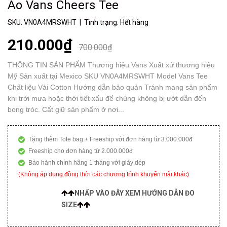
Áo Vans Cheers Tee
SKU:
VN0A4MRSWHT
| Tình trạng:
Hết hàng
210.000₫
700.000₫
THÔNG TIN SẢN PHẨM Thương hiệu Vans Xuất xứ thương hiệu
Mỹ Sản xuất tại Mexico SKU VN0A4MRSWHT Model Vans Tee
Chất liệu Vải Cotton Hướng dẫn bảo quản Tránh mang sản phẩm
khi trời mưa hoặc thời tiết xấu để chúng không bị ướt dẫn đến
bong tróc. Cất giữ sản phẩm ở nơi...
Tặng thêm Tote bag + Freeship với đơn hàng từ 3.000.000đ
Freeship cho đơn hàng từ 2.000.000đ
Bảo hành chính hãng 1 tháng với giày dép
(Không áp dụng đồng thời các chương trình khuyến mãi khác)
NHẤP VÀO ĐÂY XEM HƯỚNG DẪN ĐO
SIZE