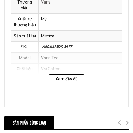
Thương
Vans
hiệu
Xuất xứ
Mỹ
thương hiệu
Sản xuất tại
Mexico
SKU
VN0A4MRSWHT
Model
Vans Tee
Chất liệu
Vải Cotton
Xem đầy đủ
Hướng dẫn
Tránh mang sản phẩm khi trời mưa hoặc
bảo quản
thời tiết xấu để chúng không bị ướt dẫn
đến bong tróc.
Cất giữ sản phẩm ở nơi thoáng mát để giữ
gìn chất lượng của sản phẩm ở mức tốt
nhất.
SẢN PHẨM CÙNG LOẠI
Chế độ bảo
Không bảo hành với quần áo, phụ trang