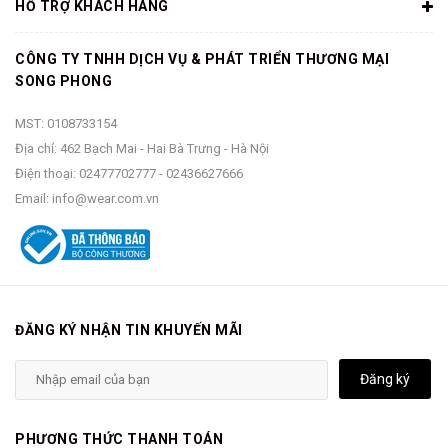
HỖ TRỢ KHÁCH HÀNG
CÔNG TY TNHH DỊCH VỤ & PHÁT TRIỂN THƯƠNG MẠI
SONG PHONG
MST: 0108733154
Địa chỉ: 462 Bạch Mai - Hai Bà Trưng - Hà Nội
Điện thoại:
02477702777
-
02436627666
Email:
info@wear.com.vn
SKU:
VN0A4MRSWHT
ĐĂNG KÝ NHẬN TIN KHUYẾN MÃI
Áo Vans
với gam màu trắng basic cùng chất liệu Cotton cao
cấp nên đảm bảo độ mềm mại giúp vận động thoải mái.
Đăng ký
PHƯƠNG THỨC THANH TOÁN