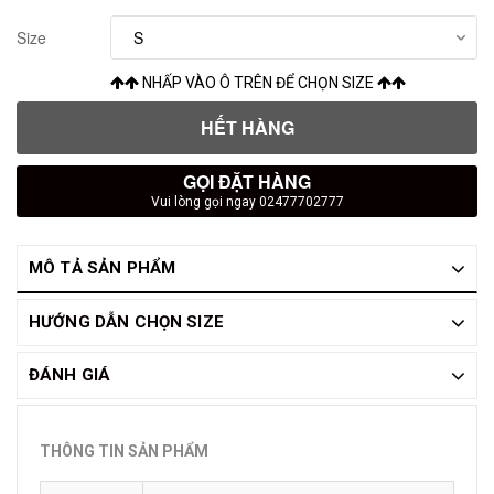
Size
NHẤP VÀO Ô TRÊN ĐỂ CHỌN SIZE
HẾT HÀNG
GỌI ĐẶT HÀNG
Vui lòng gọi ngay 02477702777
MÔ TẢ SẢN PHẨM
HƯỚNG DẪN CHỌN SIZE
ĐÁNH GIÁ
THÔNG TIN SẢN PHẨM